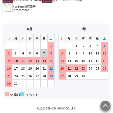
第9016745002Y38029号
第9016745003Y37019号
NexTone許諾番号
ID000005690
8月
9月
日
月
火
水
木
金
土
日
月
火
水
木
金
土
1
1
2
3
4
5
2
3
4
5
6
7
8
6
7
8
9
10
11
12
9
10
11
12
13
14
15
13
14
15
16
17
18
19
16
17
18
19
20
21
22
20
21
22
23
24
25
26
23
24
25
26
27
28
29
27
28
29
30
30
31
休業日
イベント
©2025 ZEN-ON MUSIC CO., LTD.