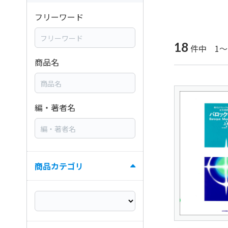
フリーワード
18
件中 1～
商品名
編・著者名
商品カテゴリ