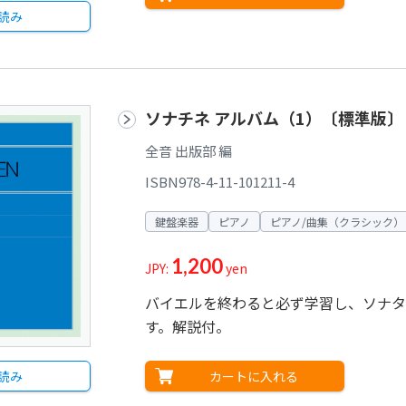
読み
ソナチネ アルバム（1）〔標準版〕
全音 出版部 編
ISBN978-4-11-101211-4
鍵盤楽器
ピアノ
ピアノ/曲集（クラシック）
1,200
JPY:
yen
バイエルを終わると必ず学習し、ソナタ
す。解説付。
カートに入れる
読み