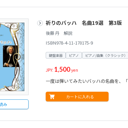
祈りのバッハ 名曲19選 第3版
後藤 丹 解説
ISBN978-4-11-170175-9
鍵盤楽器
ピアノ
ピアノ/曲集（クラシック）
1,500
JPY:
yen
一度は弾いてみたいバッハの名曲を、「
カートに入れる
読み