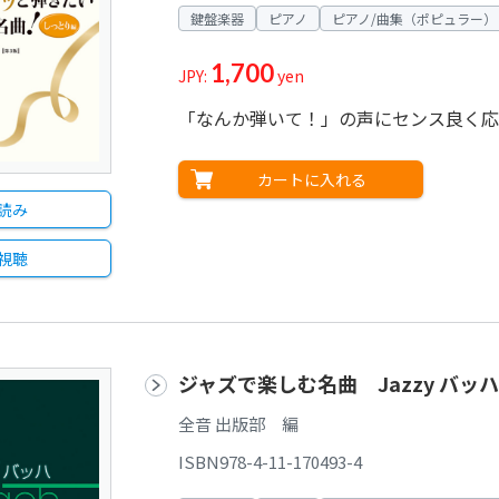
鍵盤楽器
ピアノ
ピアノ/曲集（ポピュラー）
1,700
JPY:
yen
「なんか弾いて！」の声にセンス良く応
カートに入れる
読み
視聴
ジャズで楽しむ名曲 Jazzy バッハ
全音 出版部 編
ISBN978-4-11-170493-4