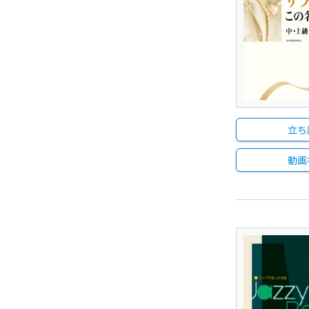
立ち
動画