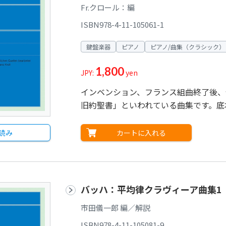
Fr.クロール：編
ISBN978-4-11-105061-1
鍵盤楽器
ピアノ
ピアノ/曲集（クラシック）
1,800
JPY:
yen
インベンション、フランス組曲終了後、
旧約聖書」といわれている曲集です。底
カートに入れる
読み
バッハ：平均律クラヴィーア曲集1
市田儀一郎 編／解説
ISBN978-4-11-105081-9