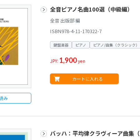
全音ピアノ名曲100選（中級編）
全音 出版部 編
ISBN978-4-11-170322-7
鍵盤楽器
ピアノ
ピアノ/曲集（クラシック）
1,900
JPY:
yen
カートに入れる
読み
バッハ：平均律クラヴィーア曲集（