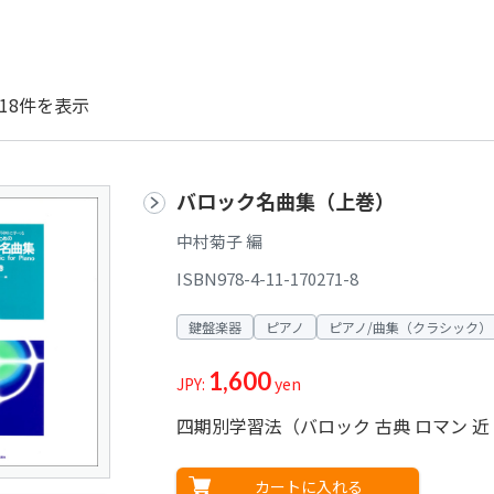
18件を表示
バロック名曲集（上巻）
中村菊子 編
ISBN978-4-11-170271-8
鍵盤楽器
ピアノ
ピアノ/曲集（クラシック）
1,600
JPY:
yen
四期別学習法（バロック 古典 ロマン 
カートに入れる