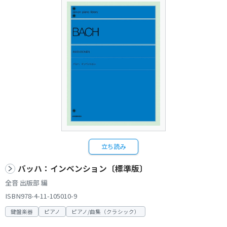
立ち読み
バッハ：インベンション〔標準版〕
全音 出版部 編
ISBN978-4-11-105010-9
鍵盤楽器
ピアノ
ピアノ/曲集（クラシック）