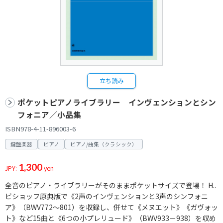
立ち読み
ポケットピアノライブラリー インヴェンションとシン
フォニア／小品集
ISBN978-4-11-896003-6
鍵盤楽器
ピアノ
ピアノ/曲集（クラシック）
1,300
JPY:
yen
全音のピアノ・ライブラリーがそのままポケットサイズで登場！ H..
ビショッフ原典版で《2声のインヴェンションと3声のシンフォニ
ア》（BWV772～801）を収録し、併せて《メヌエット》《ガヴォッ
ト》など15曲と《6つの小プレリュード》（BWV933－938）を収め