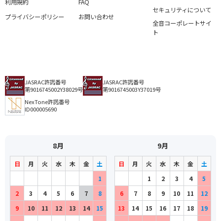
利用規約
FAQ
セキュリティについて
プライバシーポリシー
お問い合わせ
全音コーポレートサイ
ト
JASRAC許諾番号
JASRAC許諾番号
第9016745002Y38029号
第9016745003Y37019号
NexTone許諾番号
ID000005690
8月
9月
日
月
火
水
木
金
土
日
月
火
水
木
金
土
1
1
2
3
4
5
2
3
4
5
6
7
8
6
7
8
9
10
11
12
9
10
11
12
13
14
15
13
14
15
16
17
18
19