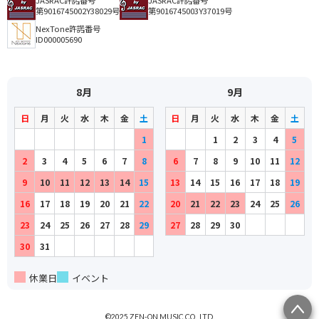
JASRAC許諾番号
JASRAC許諾番号
第9016745002Y38029号
第9016745003Y37019号
NexTone許諾番号
ID000005690
8月
9月
日
月
火
水
木
金
土
日
月
火
水
木
金
土
1
1
2
3
4
5
2
3
4
5
6
7
8
6
7
8
9
10
11
12
9
10
11
12
13
14
15
13
14
15
16
17
18
19
16
17
18
19
20
21
22
20
21
22
23
24
25
26
23
24
25
26
27
28
29
27
28
29
30
30
31
休業日
イベント
©2025 ZEN-ON MUSIC CO., LTD.