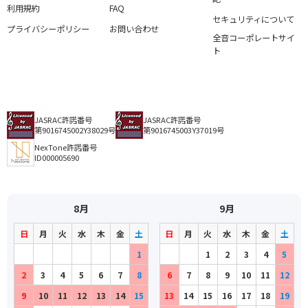
利用規約
FAQ
セキュリティについて
プライバシーポリシー
お問い合わせ
全音コーポレートサイ
ト
JASRAC許諾番号
JASRAC許諾番号
第9016745002Y38029号
第9016745003Y37019号
NexTone許諾番号
ID000005690
8月
9月
日
月
火
水
木
金
土
日
月
火
水
木
金
土
1
1
2
3
4
5
2
3
4
5
6
7
8
6
7
8
9
10
11
12
9
10
11
12
13
14
15
13
14
15
16
17
18
19