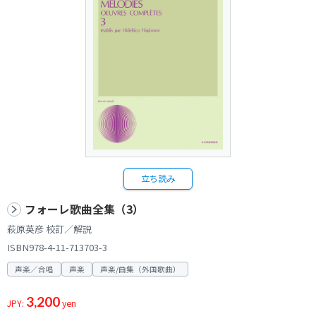
立ち読み
フォーレ歌曲全集（3）
萩原英彦 校訂／解説
ISBN978-4-11-713703-3
声楽／合唱
声楽
声楽/曲集（外国歌曲）
3,200
JPY:
yen