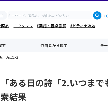
曲
た商品
＃ウクレレ
#楽譜・音楽書祭
#ピティナ課題
探す
作曲者から探す
テー
Op.21-2
「ある日の詩「2.いつまでも
検索結果