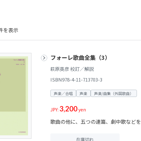
件を表示
フォーレ歌曲全集（3）
萩原英彦 校訂／解説
ISBN978-4-11-713703-3
声楽／合唱
声楽
声楽/曲集（外国歌曲）
3,200
JPY:
yen
歌曲の他に、五つの連篇、劇中歌などを
在庫切れ