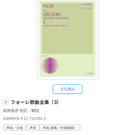
立ち読み
フォーレ歌曲全集（3）
萩原英彦 校訂／解説
ISBN978-4-11-713703-3
声楽／合唱
声楽
声楽/曲集（外国歌曲）