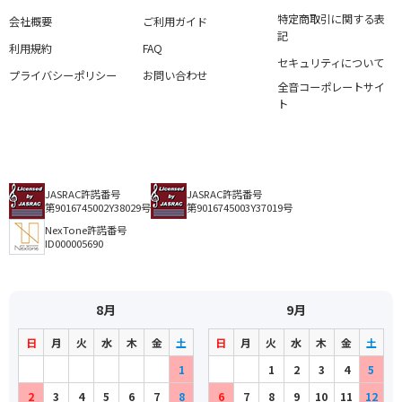
特定商取引に関する表
会社概要
ご利用ガイド
記
利用規約
FAQ
セキュリティについて
プライバシーポリシー
お問い合わせ
全音コーポレートサイ
ト
JASRAC許諾番号
JASRAC許諾番号
第9016745002Y38029号
第9016745003Y37019号
NexTone許諾番号
ID000005690
8月
9月
日
月
火
水
木
金
土
日
月
火
水
木
金
土
1
1
2
3
4
5
2
3
4
5
6
7
8
6
7
8
9
10
11
12