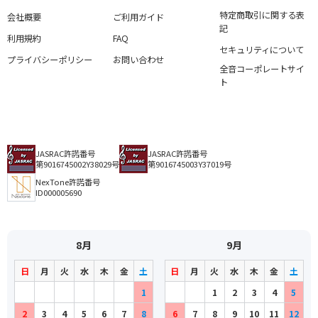
特定商取引に関する表
会社概要
ご利用ガイド
記
利用規約
FAQ
セキュリティについて
プライバシーポリシー
お問い合わせ
全音コーポレートサイ
ト
JASRAC許諾番号
JASRAC許諾番号
第9016745002Y38029号
第9016745003Y37019号
NexTone許諾番号
ID000005690
8月
9月
日
月
火
水
木
金
土
日
月
火
水
木
金
土
1
1
2
3
4
5
2
3
4
5
6
7
8
6
7
8
9
10
11
12