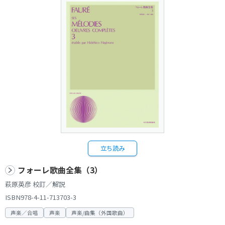
立ち読み
フォーレ歌曲全集（3）
萩原英彦 校訂／解説
ISBN978-4-11-713703-3
声楽／合唱
声楽
声楽/曲集（外国歌曲）