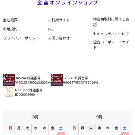
特定商取引に関する表
会社概要
ご利用ガイド
記
利用規約
FAQ
セキュリティについて
プライバシーポリシー
お問い合わせ
全音コーポレートサイ
ト
JASRAC許諾番号
JASRAC許諾番号
第9016745002Y38029号
第9016745003Y37019号
NexTone許諾番号
ID000005690
8月
9月
日
月
火
水
木
金
土
日
月
火
水
木
金
土