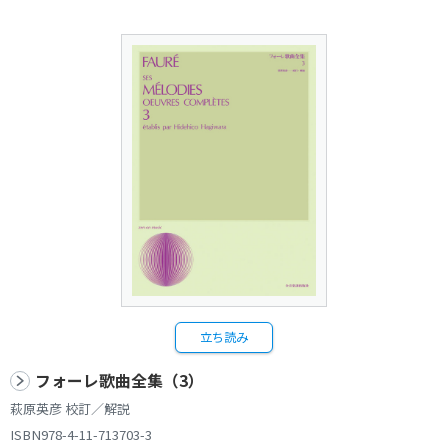
立ち読み
フォーレ歌曲全集（3）
萩原英彦 校訂／解説
ISBN978-4-11-713703-3