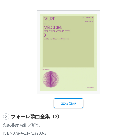
立ち読み
フォーレ歌曲全集（3）
萩原英彦 校訂／解説
ISBN978-4-11-713703-3