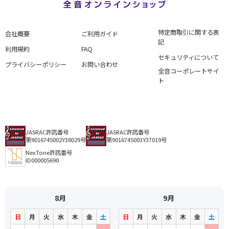
特定商取引に関する表
会社概要
ご利用ガイド
記
利用規約
FAQ
セキュリティについて
プライバシーポリシー
お問い合わせ
全音コーポレートサイ
ト
JASRAC許諾番号
JASRAC許諾番号
第9016745002Y38029号
第9016745003Y37019号
NexTone許諾番号
ID000005690
8月
9月
日
月
火
水
木
金
土
日
月
火
水
木
金
土