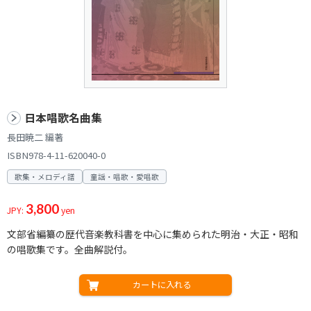
日本唱歌名曲集
長田暁二 編著
ISBN978-4-11-620040-0
歌集・メロディ譜
童謡・唱歌・愛唱歌
3,800
JPY:
yen
文部省編纂の歴代音楽教科書を中心に集められた明治・大正・昭和
の唱歌集です。全曲解説付。
カートに入れる