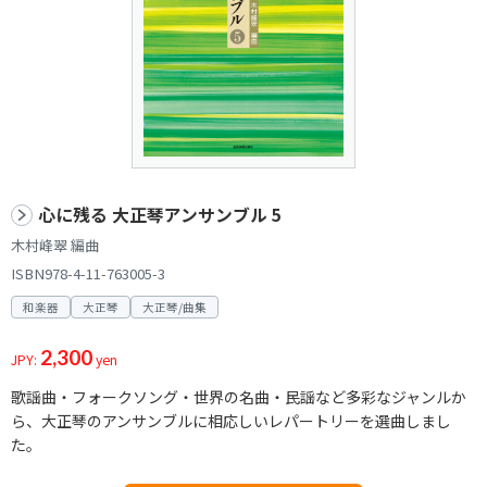
心に残る 大正琴アンサンブル 5
木村峰翠 編曲
ISBN978-4-11-763005-3
和楽器
大正琴
大正琴/曲集
2,300
JPY:
yen
歌謡曲・フォークソング・世界の名曲・民謡など多彩なジャンルか
ら、大正琴のアンサンブルに相応しいレパートリーを選曲しまし
た。