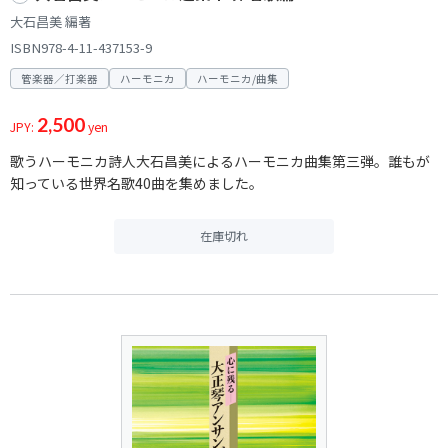
大石昌美 編著
ISBN978-4-11-437153-9
管楽器／打楽器
ハーモニカ
ハーモニカ/曲集
2,500
JPY:
yen
歌うハーモニカ詩人大石昌美によるハーモニカ曲集第三弾。誰もが
知っている世界名歌40曲を集めました。
在庫切れ