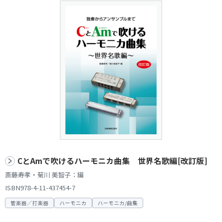
CとAmで吹けるハーモニカ曲集 世界名歌編[改訂版]
斎藤寿孝・菊川 美智子：編
ISBN978-4-11-437454-7
管楽器／打楽器
ハーモニカ
ハーモニカ/曲集