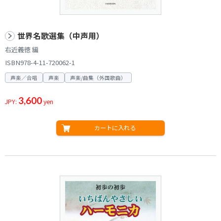
世界名歌選集（中声用）
右近義徳 編
ISBN978-4-11-720062-1
声楽／合唱
声楽
声楽/曲集（外国歌曲）
3,600
JPY:
yen
カートに入れる