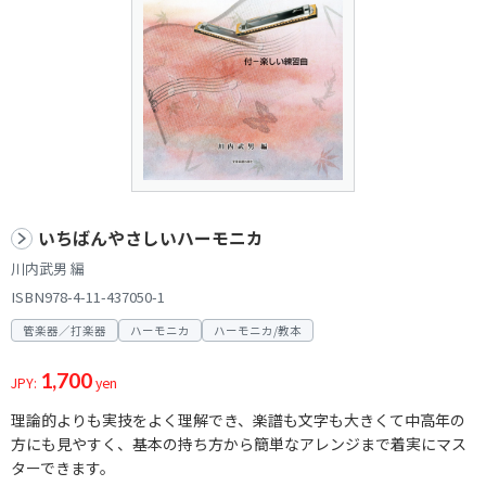
いちばんやさしいハーモニカ
川内武男 編
ISBN978-4-11-437050-1
管楽器／打楽器
ハーモニカ
ハーモニカ/教本
1,700
JPY:
yen
理論的よりも実技をよく理解でき、楽譜も文字も大きくて中高年の
方にも見やすく、基本の持ち方から簡単なアレンジまで着実にマス
ターできます。