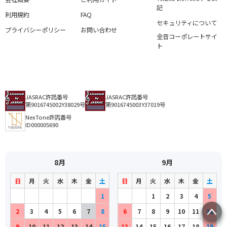
記
利用規約
FAQ
セキュリティについて
プライバシーポリシー
お問い合わせ
全音コーポレートサイ
ト
JASRAC許諾番号
JASRAC許諾番号
第9016745002Y38029号
第9016745003Y37019号
NexTone許諾番号
ID000005690
8月
9月
日
月
火
水
木
金
土
日
月
火
水
木
金
土
1
1
2
3
4
5
2
3
4
5
6
7
8
6
7
8
9
10
11
12
9
10
11
12
13
14
15
13
14
15
16
17
18
19