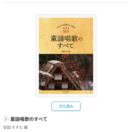
立ち読み
童謡唱歌のすべて
安田 すすむ 編