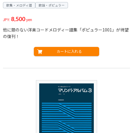
歌集・メロディ譜
歌謡・ポピュラー
8,500
JPY:
yen
他に類のない洋楽コードメロディー譜集「ポピュラー1001」が待望
の復刊！
カートに入れる