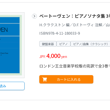
ベートーヴェン：ピアノソナタ集 
H.クラクストン 編／D.F.トーヴィ 注解／
ISBN978-4-11-180033-9
鍵盤楽器
ピアノ
ピアノ/曲集（クラシック）
4,000
JPY:
yen
ロンドン王立音楽学校版の完訳で全3巻
カートに入れる
読み