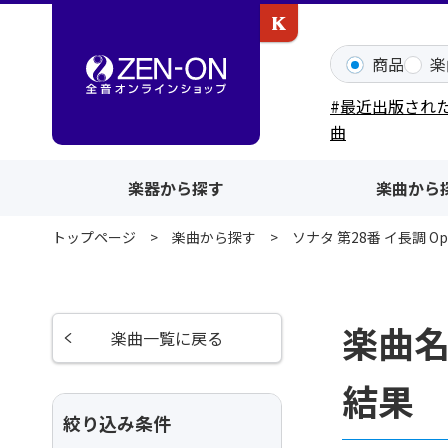
カワイ出版ONLINE
商品
楽
#最近出版され
曲
楽器から探す
楽曲から
トップページ
楽曲から探す
ソナタ 第28番 イ長調 Op.
楽曲名
楽曲一覧に戻る
結果
絞り込み条件