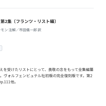
 第2集〔フランツ・リスト編〕
シモン 注解／市田儀一郎 訳
教えを受けたリストにとって、畏敬の念をもって全集編纂
。ヴォルフェンビュテル社初版の完全復刻版です。第2
p.111他。