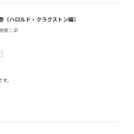
3巻〔ハロルド・クラクストン編〕
山根銀二 訳
です。