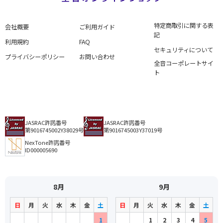
特定商取引に関する表
会社概要
ご利用ガイド
記
利用規約
FAQ
セキュリティについて
プライバシーポリシー
お問い合わせ
全音コーポレートサイ
ト
JASRAC許諾番号
JASRAC許諾番号
第9016745002Y38029号
第9016745003Y37019号
NexTone許諾番号
ID000005690
8月
9月
日
月
火
水
木
金
土
日
月
火
水
木
金
土
1
1
2
3
4
5