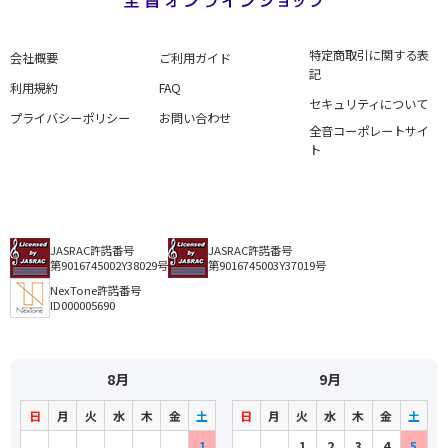
特定商取引に関する表
会社概要
ご利用ガイド
記
利用規約
FAQ
セキュリティについて
プライバシーポリシー
お問い合わせ
全音コーポレートサイ
ト
JASRAC許諾番号
JASRAC許諾番号
第9016745002Y38029号
第9016745003Y37019号
NexTone許諾番号
ID000005690
8月
9月
日
月
火
水
木
金
土
日
月
火
水
木
金
土
1
1
2
3
4
5