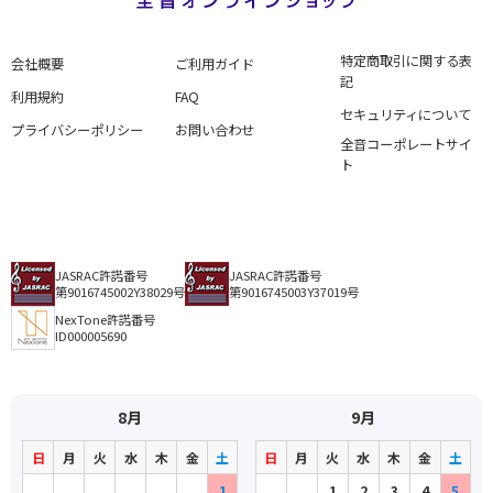
特定商取引に関する表
会社概要
ご利用ガイド
記
利用規約
FAQ
セキュリティについて
プライバシーポリシー
お問い合わせ
全音コーポレートサイ
ト
JASRAC許諾番号
JASRAC許諾番号
第9016745002Y38029号
第9016745003Y37019号
NexTone許諾番号
ID000005690
8月
9月
日
月
火
水
木
金
土
日
月
火
水
木
金
土
1
1
2
3
4
5