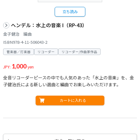
立ち読み
ヘンデル：水上の音楽 I（RP-43）
金子健治 編曲
ISBN978-4-11-506043-2
管楽器／打楽器
リコーダー
リコーダー/作曲家作品
1,000
JPY:
yen
全音リコーダーピースの中でも人気のあった「水上の音楽」を、金
子健治氏による新しい選曲と編曲でお楽しみいただけます。
カートに入れる