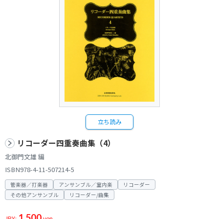
立ち読み
リコーダー四重奏曲集（4）
北御門文雄 編
ISBN978-4-11-507214-5
管楽器／打楽器
アンサンブル／室内楽
リコーダー
その他アンサンブル
リコーダー/曲集
1,500
JPY:
yen