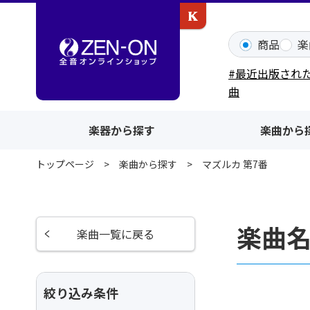
カワイ出版ONLINE
商品
楽
#最近出版され
曲
楽器から探す
楽曲から
トップページ
楽曲から探す
マズルカ 第7番
楽曲名
楽曲一覧に戻る
絞り込み条件