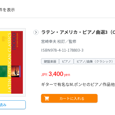
件を表示
ラテン・アメリカ・ピアノ曲選3（
宮崎幸夫 校訂／監修
ISBN978-4-11-178803-3
鍵盤楽器
ピアノ
ピアノ/曲集（クラシック）
3,400
JPY:
yen
ギターで有名なM.ポンセのピアノ作品他
カートに入れる
読み