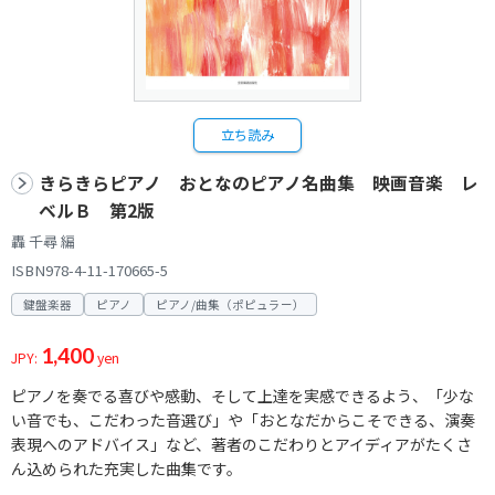
立ち読み
きらきらピアノ おとなのピアノ名曲集 映画音楽 レ
ベルＢ 第2版
轟 千尋 編
ISBN978-4-11-170665-5
鍵盤楽器
ピアノ
ピアノ/曲集（ポピュラー）
1,400
JPY:
yen
ピアノを奏でる喜びや感動、そして上達を実感できるよう、「少な
い音でも、こだわった音選び」や「おとなだからこそできる、演奏
表現へのアドバイス」など、著者のこだわりとアイディアがたくさ
ん込められた充実した曲集です。