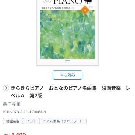
立ち読み
きらきらピアノ おとなのピアノ名曲集 映画音楽 レ
ベルＡ 第2版
轟 千尋 編
ISBN978-4-11-170664-8
鍵盤楽器
ピアノ
ピアノ/曲集（ポピュラー）
1,400