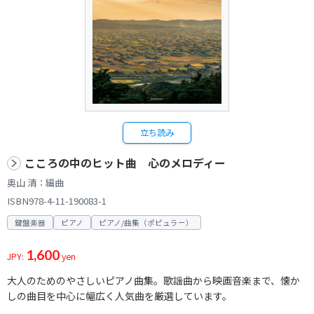
立ち読み
こころの中のヒット曲 心のメロディー
奥山 清：編曲
ISBN978-4-11-190083-1
鍵盤楽器
ピアノ
ピアノ/曲集（ポピュラー）
1,600
JPY:
yen
大人のためのやさしいピアノ曲集。歌謡曲から映画音楽まで、懐か
しの曲目を中心に幅広く人気曲を厳選しています。