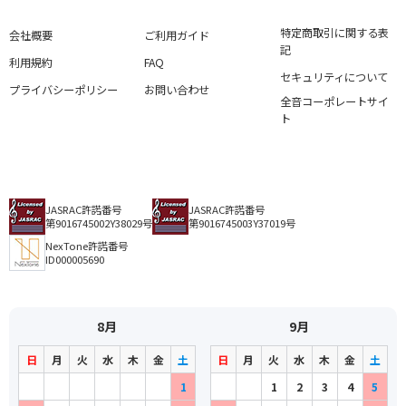
特定商取引に関する表
会社概要
ご利用ガイド
記
利用規約
FAQ
セキュリティについて
プライバシーポリシー
お問い合わせ
全音コーポレートサイ
ト
JASRAC許諾番号
JASRAC許諾番号
第9016745002Y38029号
第9016745003Y37019号
NexTone許諾番号
ID000005690
8月
9月
日
月
火
水
木
金
土
日
月
火
水
木
金
土
1
1
2
3
4
5