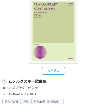
立ち読み
ムソルグスキー歌曲集
岸本力 編／伊東一郎 対訳
ISBN978-4-11-714601-1
声楽／合唱
声楽
声楽/曲集（外国歌曲）