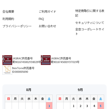
特定商取引に関する表
会社概要
ご利用ガイド
記
利用規約
FAQ
セキュリティについて
プライバシーポリシー
お問い合わせ
全音コーポレートサイ
ト
JASRAC許諾番号
JASRAC許諾番号
第9016745002Y38029号
第9016745003Y37019号
NexTone許諾番号
ID000005690
8月
9月
日
月
火
水
木
金
土
日
月
火
水
木
金
土
1
1
2
3
4
5