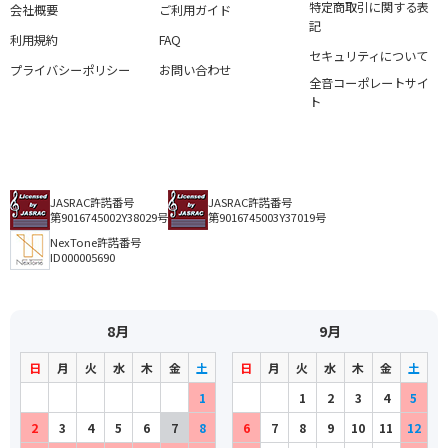
特定商取引に関する表
会社概要
ご利用ガイド
記
利用規約
FAQ
セキュリティについて
プライバシーポリシー
お問い合わせ
全音コーポレートサイ
ト
JASRAC許諾番号
JASRAC許諾番号
第9016745002Y38029号
第9016745003Y37019号
NexTone許諾番号
ID000005690
8月
9月
日
月
火
水
木
金
土
日
月
火
水
木
金
土
1
1
2
3
4
5
2
3
4
5
6
7
8
6
7
8
9
10
11
12