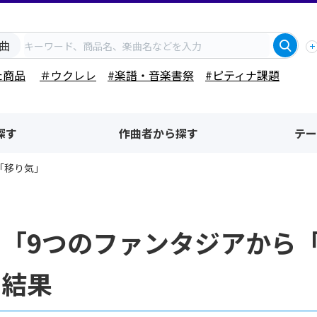
曲
た商品
＃ウクレレ
#楽譜・音楽書祭
#ピティナ課題
探す
作曲者から探す
テー
「移り気」
名「9つのファンタジアから
索結果