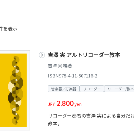
件を表示
吉澤 実 アルトリコーダー教本
吉澤 実 編著
ISBN978-4-11-507116-2
管楽器／打楽器
リコーダー
リコーダー/教本
2,800
JPY:
yen
リコーダー奏者の吉澤 実による自分だ
教本。