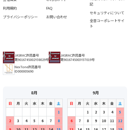
記
利用規約
FAQ
セキュリティについて
プライバシーポリシー
お問い合わせ
全音コーポレートサイ
ト
JASRAC許諾番号
JASRAC許諾番号
第9016745002Y38029号
第9016745003Y37019号
NexTone許諾番号
ID000005690
8月
9月
日
月
火
水
木
金
土
日
月
火
水
木
金
土
1
1
2
3
4
5
2
3
4
5
6
7
8
6
7
8
9
10
11
12
9
10
11
12
13
14
15
13
14
15
16
17
18
19