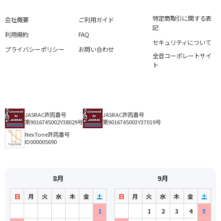
特定商取引に関する表
会社概要
ご利用ガイド
記
利用規約
FAQ
セキュリティについて
プライバシーポリシー
お問い合わせ
全音コーポレートサイ
ト
JASRAC許諾番号
JASRAC許諾番号
第9016745002Y38029号
第9016745003Y37019号
NexTone許諾番号
ID000005690
8月
9月
日
月
火
水
木
金
土
日
月
火
水
木
金
土
1
1
2
3
4
5