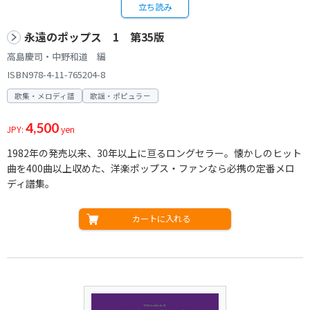
立ち読み
永遠のポップス 1 第35版
高島慶司・中野和道 編
ISBN978-4-11-765204-8
歌集・メロディ譜
歌謡・ポピュラー
4,500
JPY:
yen
1982年の発売以来、30年以上に亘るロングセラー。懐かしのヒット
曲を400曲以上収めた、洋楽ポップス・ファンなら必携の定番メロ
ディ譜集。
カートに入れる