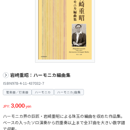
岩崎重昭：ハーモニカ編曲集
ISBN978-4-11-437032-7
管楽器／打楽器
ハーモニカ
ハーモニカ/曲集
3,000
JPY:
yen
ハーモニカ界の巨匠・岩崎重昭による珠玉の編曲を収めた作品集。
ベースの入ったソロ演奏から四重奏以上まで全37曲を大きい数字譜
で収載。