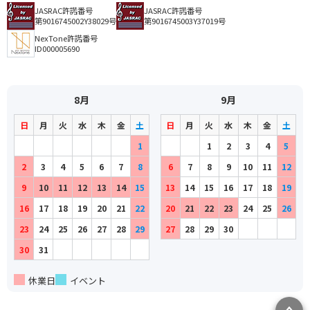
JASRAC許諾番号
JASRAC許諾番号
第9016745002Y38029号
第9016745003Y37019号
NexTone許諾番号
ID000005690
8月
9月
日
月
火
水
木
金
土
日
月
火
水
木
金
土
1
1
2
3
4
5
2
3
4
5
6
7
8
6
7
8
9
10
11
12
9
10
11
12
13
14
15
13
14
15
16
17
18
19
16
17
18
19
20
21
22
20
21
22
23
24
25
26
23
24
25
26
27
28
29
27
28
29
30
30
31
休業日
イベント