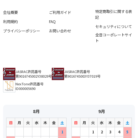
特定商取引に関する表
会社概要
ご利用ガイド
記
利用規約
FAQ
セキュリティについて
プライバシーポリシー
お問い合わせ
全音コーポレートサイ
ト
JASRAC許諾番号
JASRAC許諾番号
第9016745002Y38029号
第9016745003Y37019号
NexTone許諾番号
ID000005690
8月
9月
日
月
火
水
木
金
土
日
月
火
水
木
金
土
1
1
2
3
4
5