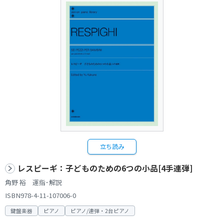
立ち読み
レスピーギ：子どものための6つの小品[4手連弾]
角野 裕 運指･解説
ISBN978-4-11-107006-0
鍵盤楽器
ピアノ
ピアノ/連弾・2台ピアノ