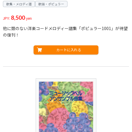
歌集・メロディ譜
歌謡・ポピュラー
8,500
JPY:
yen
他に類のない洋楽コードメロディー譜集「ポピュラー1001」が待望
の復刊！
カートに入れる