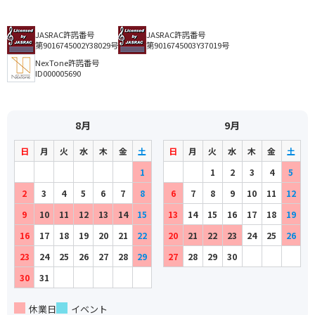
JASRAC許諾番号
JASRAC許諾番号
第9016745002Y38029号
第9016745003Y37019号
NexTone許諾番号
ID000005690
8月
9月
日
月
火
水
木
金
土
日
月
火
水
木
金
土
1
1
2
3
4
5
2
3
4
5
6
7
8
6
7
8
9
10
11
12
9
10
11
12
13
14
15
13
14
15
16
17
18
19
16
17
18
19
20
21
22
20
21
22
23
24
25
26
23
24
25
26
27
28
29
27
28
29
30
30
31
休業日
イベント