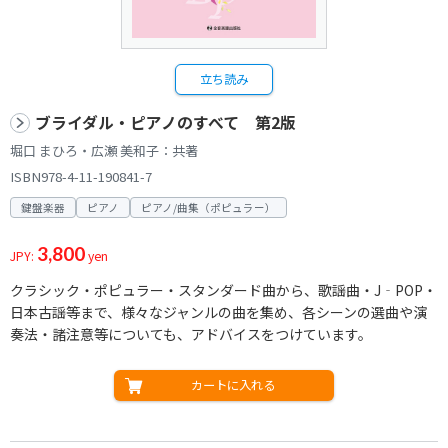
立ち読み
ブライダル・ピアノのすべて 第2版
堀口 まひろ・広瀬 美和子：共著
ISBN978-4-11-190841-7
鍵盤楽器
ピアノ
ピアノ/曲集（ポピュラー）
3,800
JPY:
yen
クラシック・ポピュラー・スタンダード曲から、歌謡曲・J‐POP・
日本古謡等まで、様々なジャンルの曲を集め、各シーンの選曲や演
奏法・諸注意等についても、アドバイスをつけています。
カートに入れる