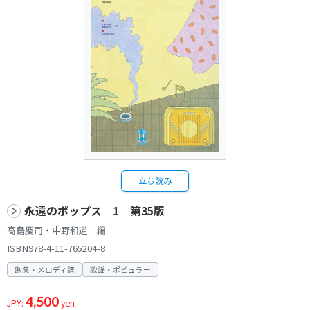
立ち読み
永遠のポップス 1 第35版
高島慶司・中野和道 編
ISBN978-4-11-765204-8
歌集・メロディ譜
歌謡・ポピュラー
4,500
JPY:
yen