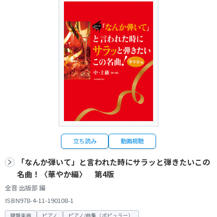
立ち読み
動画視聴
「なんか弾いて」と言われた時にサラッと弾きたいこの
名曲！〈華やか編〉 第4版
全音 出版部 編
ISBN978-4-11-190108-1
鍵盤楽器
ピアノ
ピアノ/曲集（ポピュラー）