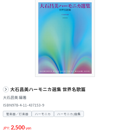
大石昌美ハーモニカ選集 世界名歌篇
大石昌美 編著
ISBN978-4-11-437153-9
管楽器／打楽器
ハーモニカ
ハーモニカ/曲集
2,500
JPY:
yen