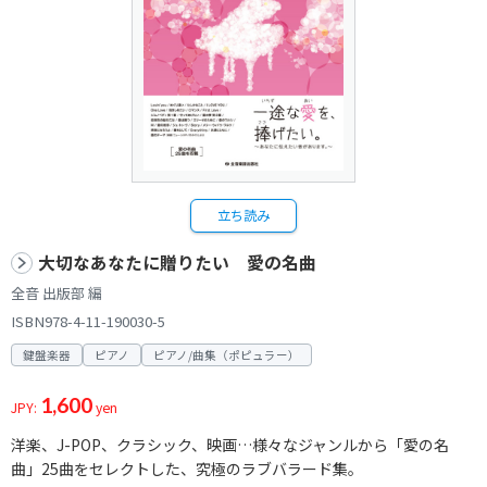
立ち読み
大切なあなたに贈りたい 愛の名曲
全音 出版部 編
ISBN978-4-11-190030-5
鍵盤楽器
ピアノ
ピアノ/曲集（ポピュラー）
1,600
JPY:
yen
洋楽、J-POP、クラシック、映画…様々なジャンルから「愛の名
曲」25曲をセレクトした、究極のラブバラード集。