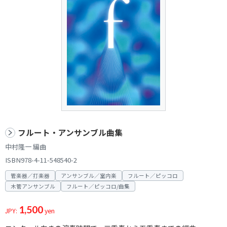
フルート・アンサンブル曲集
中村隆一 編曲
ISBN978-4-11-548540-2
管楽器／打楽器
アンサンブル／室内楽
フルート／ピッコロ
木管アンサンブル
フルート／ピッコロ/曲集
1,500
JPY:
yen