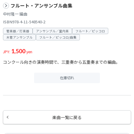
フルート・アンサンブル曲集
中村隆一 編曲
ISBN978-4-11-548540-2
管楽器／打楽器
アンサンブル／室内楽
フルート／ピッコロ
木管アンサンブル
フルート／ピッコロ/曲集
1,500
JPY:
yen
コンクール向きの演奏時間で、三重奏から五重奏までの編曲。
在庫切れ
楽曲一覧に戻る