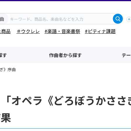
曲
た商品
＃ウクレレ
#楽譜・音楽書祭
#ピティナ課題
探す
作曲者から探す
テー
ぎ》序曲
名「オペラ《どろぼうかささ
結果