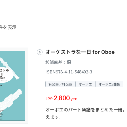
件を表示
オーケストラな一日 for Oboe
杉浦直基：編
ISBN978-4-11-548402-3
管楽器／打楽器
オーボエ
オーボエ/曲集
2,800
JPY:
yen
オーボエのパート楽譜をまとめた一冊。
えます。