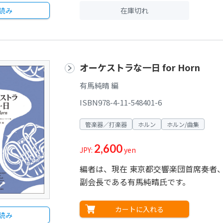
在庫切れ
読み
オーケストラな一日 for Horn
有馬純晴 編
ISBN978-4-11-548401-6
管楽器／打楽器
ホルン
ホルン/曲集
2,600
JPY:
yen
編者は、現在 東京都交響楽団首席奏者
副会長である有馬純晴氏です。
カートに入れる
読み