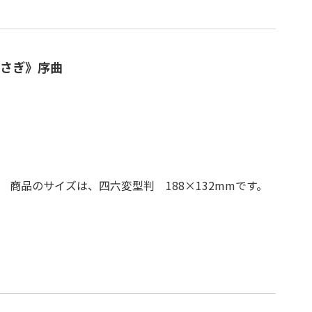
さぎ》序曲
商品のサイズは、四六変型判 188×132mmです。