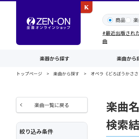
カワイ出版ONLINE
商品
楽
#最近出版され
曲
楽器から探す
楽曲から
トップページ
楽曲から探す
オペラ《どろぼうかささ
楽曲
楽曲一覧に戻る
検索
絞り込み条件