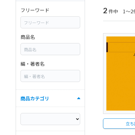
2
フリーワード
件中 1～2
商品名
編・著者名
商品カテゴリ
立ち