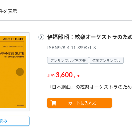
件を表示
伊福部 昭：絃楽オーケストラのため
ISBN978-4-11-899871-8
アンサンブル／室内楽
弦楽アンサンブル
3,600
JPY:
yen
「日本組曲」の絃楽オーケストラのため
カートに入れる
読み