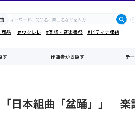
曲
た商品
＃ウクレレ
#楽譜・音楽書祭
#ピティナ課題
探す
作曲者から探す
テー
名「日本組曲「盆踊」」 楽