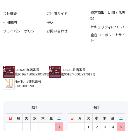
特定商取引に関する表
会社概要
ご利用ガイド
記
利用規約
FAQ
セキュリティについて
プライバシーポリシー
お問い合わせ
全音コーポレートサイ
ト
JASRAC許諾番号
JASRAC許諾番号
第9016745002Y38029号
第9016745003Y37019号
NexTone許諾番号
ID000005690
8月
9月
日
月
火
水
木
金
土
日
月
火
水
木
金
土
1
1
2
3
4
5