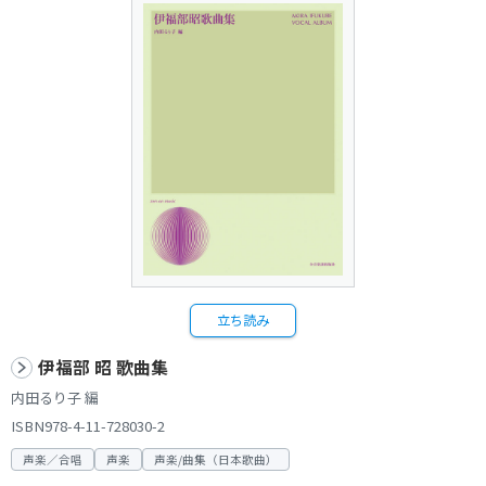
立ち読み
伊福部 昭 歌曲集
内田るり子 編
ISBN978-4-11-728030-2
声楽／合唱
声楽
声楽/曲集（日本歌曲）