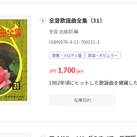
全音歌謡曲全集（31）
全音 出版部 編
ISBN978-4-11-769131-3
歌集・メロディ譜
歌謡・ポピュラー
1,700
JPY:
yen
1982年頃にヒットした歌謡曲を網羅し
在庫切れ