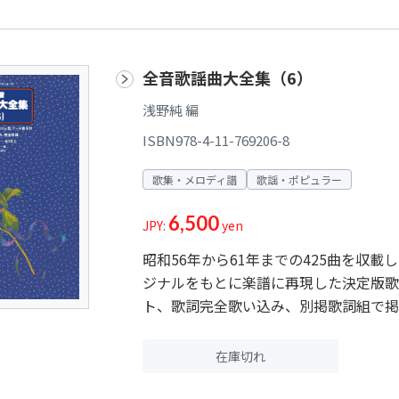
全音歌謡曲大全集（6）
浅野純 編
ISBN978-4-11-769206-8
歌集・メロディ譜
歌謡・ポピュラー
6,500
JPY:
yen
昭和56年から61年までの425曲を収
ジナルをもとに楽譜に再現した決定版歌
ト、歌詞完全歌い込み、別掲歌詞組で掲
在庫切れ