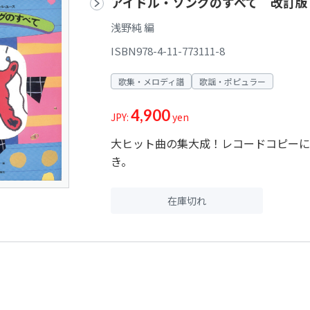
アイドル・ソングのすべて 改訂版
浅野純 編
ISBN978-4-11-773111-8
歌集・メロディ譜
歌謡・ポピュラー
4,900
JPY:
yen
大ヒット曲の集大成！レコードコピーに
き。
在庫切れ