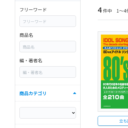
4
フリーワード
件中 1～4
商品名
編・著者名
商品カテゴリ
立ち