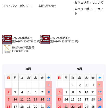
セキュリティについて
プライバシーポリシー
お問い合わせ
全音コーポレートサイ
ト
JASRAC許諾番号
JASRAC許諾番号
第9016745002Y38029号
第9016745003Y37019号
NexTone許諾番号
ID000005690
8月
9月
日
月
火
水
木
金
土
日
月
火
水
木
金
土
1
1
2
3
4
5
2
3
4
5
6
7
8
6
7
8
9
10
11
12
9
10
11
12
13
14
15
13
14
15
16
17
18
19
16
17
18
19
20
21
22
20
21
22
23
24
25
26