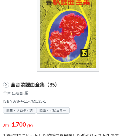
全音歌謡曲全集（35）
全音 出版部 編
ISBN978-4-11-769135-1
歌集・メロディ譜
歌謡・ポピュラー
1,700
JPY:
yen
1986年頃にヒットした歌謡曲を網羅したダイジェスト版です。