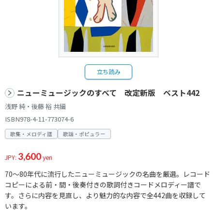
立ち読み
ニューミュージックのすべて 改定新版 ベスト442
浅野 純・後藤 裕 共編
ISBN978-4-11-773074-6
歌集・メロディ譜
歌謡・ポピュラー
3,600
JPY:
yen
70～80年代に流行したニューミュージックの名曲を厳選。レコード
コピーによる前・間・後奏付きの歌詞付きコードメロディー譜で
す。さらに内容を見直し、より魅力的な内容で全442曲を収録して
います。