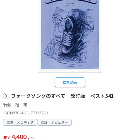
立ち読み
フォークソングのすべて 改訂版 ベスト541
後藤 裕 編
ISBN978-4-11-773357-0
歌集・メロディ譜
歌謡・ポピュラー
4,400
JPY:
yen