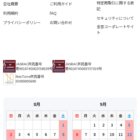
特定商取引に関する表
会社概要
ご利用ガイド
記
利用規約
FAQ
セキュリティについて
プライバシーポリシー
お問い合わせ
全音コーポレートサイ
ト
JASRAC許諾番号
JASRAC許諾番号
第9016745002Y38029号
第9016745003Y37019号
NexTone許諾番号
ID000005690
8月
9月
日
月
火
水
木
金
土
日
月
火
水
木
金
土
1
1
2
3
4
5
2
3
4
5
6
7
8
6
7
8
9
10
11
12