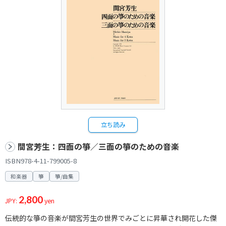
立ち読み
間宮芳生：四面の箏／三面の箏のための音楽
ISBN978-4-11-799005-8
和楽器
箏
箏/曲集
2,800
JPY:
yen
伝統的な箏の音楽が間宮芳生の世界でみごとに昇華され開花した傑