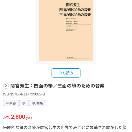
立ち読み
間宮芳生：四面の箏／三面の箏のための音楽
ISBN978-4-11-799005-8
和楽器
箏
箏/曲集
2,800
JPY:
yen
伝統的な箏の音楽が間宮芳生の世界でみごとに昇華され開花した傑