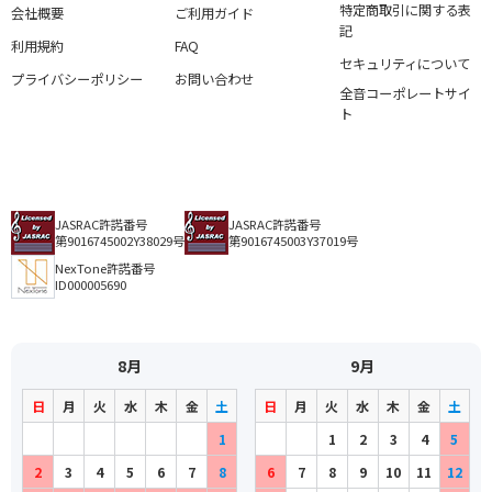
特定商取引に関する表
会社概要
ご利用ガイド
記
利用規約
FAQ
セキュリティについて
プライバシーポリシー
お問い合わせ
全音コーポレートサイ
ト
JASRAC許諾番号
JASRAC許諾番号
第9016745002Y38029号
第9016745003Y37019号
NexTone許諾番号
ID000005690
8月
9月
日
月
火
水
木
金
土
日
月
火
水
木
金
土
1
1
2
3
4
5
2
3
4
5
6
7
8
6
7
8
9
10
11
12