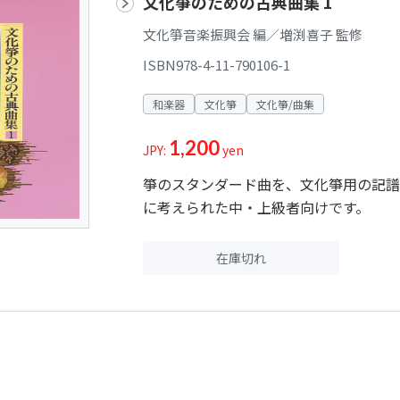
文化箏のための古典曲集 1
文化箏音楽振興会 編／増渕喜子 監修
ISBN978-4-11-790106-1
和楽器
文化箏
文化箏/曲集
1,200
JPY:
yen
箏のスタンダード曲を、文化箏用の記譜
に考えられた中・上級者向けです。
在庫切れ