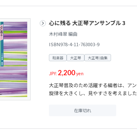
心に残る 大正琴アンサンブル 3
木村峰翠 編曲
ISBN978-4-11-763003-9
和楽器
大正琴
大正琴/曲集
2,200
JPY:
yen
大正琴普及のため活躍する編者は、アン
旋律を大きくし、見やすさを考えました
在庫切れ