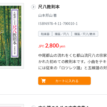
尺八教則本
山本邦山 著
ISBN978-4-11-790010-1
和楽器
篠笛／尺八
篠笛／尺八/教本
2,800
JPY:
yen
中尾都山の流れをくむ都山流尺八の宗家
かれた初めての教則本です。小曲をテキ
には従来の「ロツレツ譜」と五線譜の対
カートに入れる