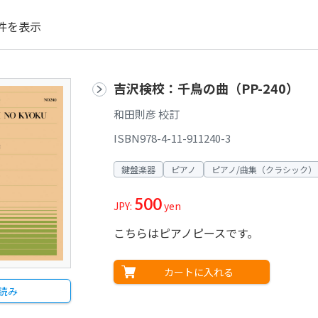
件を表示
吉沢検校：千鳥の曲（PP-240）
和田則彦 校訂
ISBN978-4-11-911240-3
鍵盤楽器
ピアノ
ピアノ/曲集（クラシック）
500
JPY:
yen
こちらはピアノピースです。
カートに入れる
読み