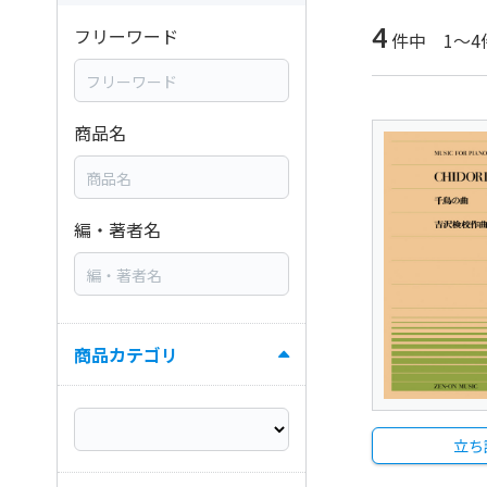
4
フリーワード
件中 1～4
商品名
編・著者名
商品カテゴリ
立ち