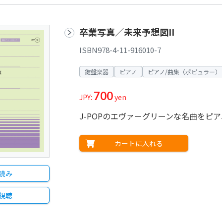
卒業写真／未来予想図II
ISBN978-4-11-916010-7
鍵盤楽器
ピアノ
ピアノ/曲集（ポピュラー）
700
JPY:
yen
J-POPのエヴァーグリーンな名曲をピ
カートに入れる
読み
視聴