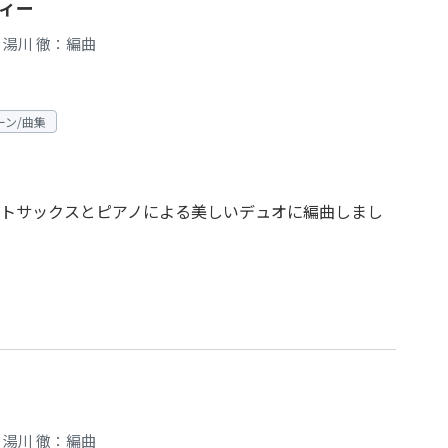
ィー
湯川 徹：編曲
ーン/曲集
トサックスとピアノによる美しいデュオに編曲しまし
湯川 徹：編曲