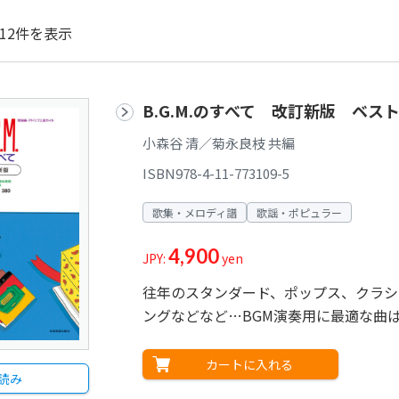
12件を表示
B.G.M.のすべて 改訂新版 ベスト
小森谷 清／菊永良枝 共編
ISBN978-4-11-773109-5
歌集・メロディ譜
歌謡・ポピュラー
4,900
JPY:
yen
往年のスタンダード、ポップス、クラシ
ングなどなど…BGM演奏用に最適な曲
カートに入れる
読み