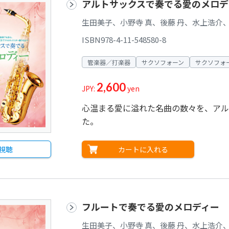
アルトサックスで奏でる愛のメロデ
生田美子、小野寺 真、後藤 丹、水上浩介、
ISBN978-4-11-548580-8
管楽器／打楽器
サクソフォーン
サクソフォ
2,600
JPY:
yen
心温まる愛に溢れた名曲の数々を、アル
た。
カートに入れる
視聴
フルートで奏でる愛のメロディー
生田美子、小野寺 真、後藤 丹、水上浩介、