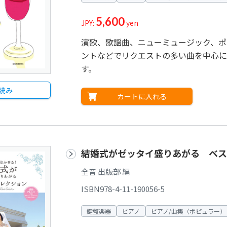
5,600
JPY:
yen
演歌、歌謡曲、ニューミュージック、ポ
ントなどでリクエストの多い曲を中心に
す。
読み
カートに入れる
結婚式がゼッタイ盛りあがる ベス
全音 出版部 編
ISBN978-4-11-190056-5
鍵盤楽器
ピアノ
ピアノ/曲集（ポピュラー）