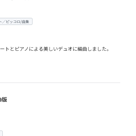
ト／ピッコロ/曲集
ートとピアノによる美しいデュオに編曲しました。
9版