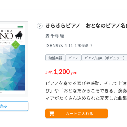
きらきらピアノ おとなのピアノ名
轟 千尋 編
ISBN978-4-11-170658-7
鍵盤楽器
ピアノ
ピアノ/曲集（ポピュラー）
1,200
JPY:
yen
ピアノを奏でる喜びや感動、そして上達
び」や「おとなだからこそできる、演奏
ィアがたくさん込められた充実した曲集
読み
カートに入れる