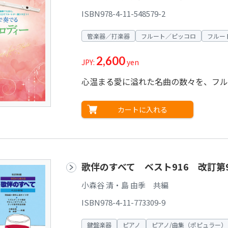
ISBN978-4-11-548579-2
管楽器／打楽器
フルート／ピッコロ
フルー
2,600
JPY:
yen
心温まる愛に溢れた名曲の数々を、フル
カートに入れる
歌伴のすべて ベスト916 改訂第
小森谷 清・島 由季 共編
ISBN978-4-11-773309-9
鍵盤楽器
ピアノ
ピアノ/曲集（ポピュラー）