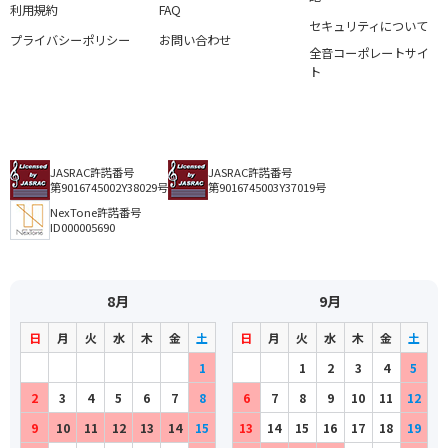
利用規約
FAQ
セキュリティについて
プライバシーポリシー
お問い合わせ
全音コーポレートサイ
ト
JASRAC許諾番号
JASRAC許諾番号
第9016745002Y38029号
第9016745003Y37019号
NexTone許諾番号
ID000005690
8月
9月
日
月
火
水
木
金
土
日
月
火
水
木
金
土
1
1
2
3
4
5
2
3
4
5
6
7
8
6
7
8
9
10
11
12
9
10
11
12
13
14
15
13
14
15
16
17
18
19