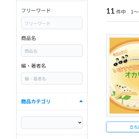
11
フリーワード
件中 1～
商品名
編・著者名
商品カテゴリ
立ち