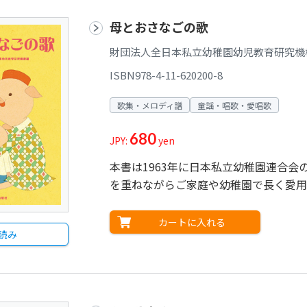
母とおさなごの歌
財団法人全日本私立幼稚園幼児教育研究機
ISBN978-4-11-620200-8
歌集・メロディ譜
童謡・唱歌・愛唱歌
680
JPY:
yen
本書は1963年に日本私立幼稚園連合会
を重ねながらご家庭や幼稚園で長く愛用
カートに入れる
読み