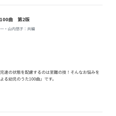
00曲 第2版
憲一・山内悠子：共編
幼児達の状態を配慮するのは至難の技！そんなお悩みを
よる幼児のうた100曲」です。