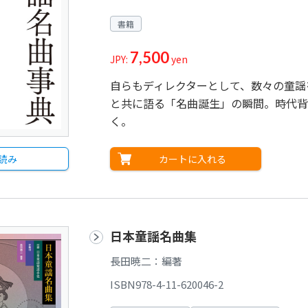
書籍
7,500
JPY:
yen
自らもディレクターとして、数々の童謡
と共に語る「名曲誕生」の瞬間。時代背
く。
読み
カートに入れる
日本童謡名曲集
長田暁二：編著
ISBN978-4-11-620046-2