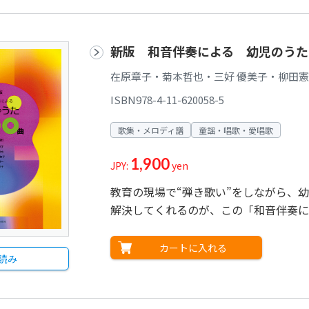
新版 和音伴奏による 幼児のうた1
在原章子・菊本哲也・三好 優美子・柳田
ISBN978-4-11-620058-5
歌集・メロディ譜
童謡・唱歌・愛唱歌
1,900
JPY:
yen
教育の現場で“弾き歌い”をしながら、
解決してくれるのが、この「和音伴奏に
カートに入れる
読み