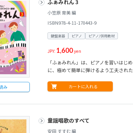
ふぁみれん 3
小笠原 育美 編
ISBN978-4-11-170443-9
鍵盤楽器
ピアノ
ピアノ/併用教材
1,600
JPY:
yen
「ふぁみれん」は、ピアノを習いはじめ
に、極めて簡単に弾けるよう工夫された
カートに入れる
読み
童謡唱歌のすべて
安田 すすむ 編