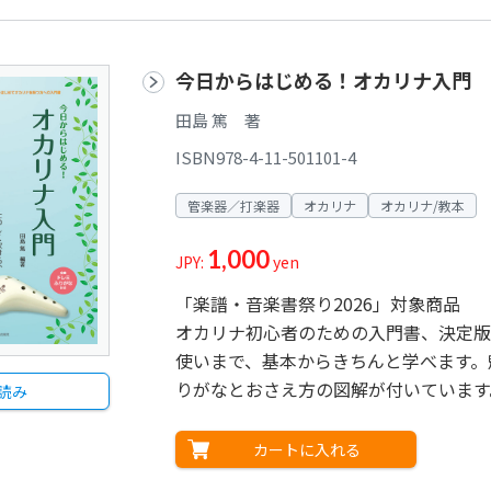
今日からはじめる！オカリナ入門
田島 篤 著
ISBN978-4-11-501101-4
管楽器／打楽器
オカリナ
オカリナ/教本
1,000
JPY:
yen
「楽譜・音楽書祭り2026」対象商品
オカリナ初心者のための入門書、決定版
使いまで、基本からきちんと学べます。
りがなとおさえ方の図解が付いています
読み
カートに入れる