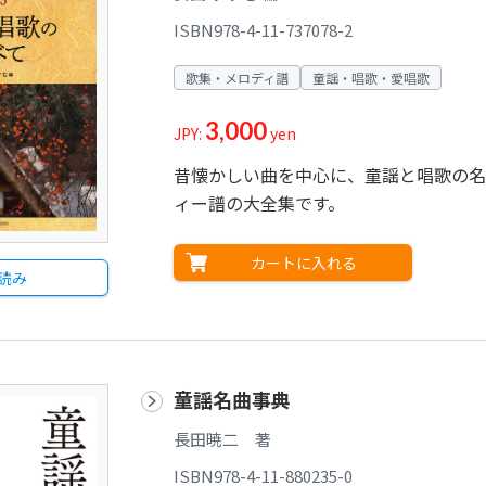
ISBN978-4-11-737078-2
歌集・メロディ譜
童謡・唱歌・愛唱歌
3,000
JPY:
yen
昔懐かしい曲を中心に、童謡と唱歌の名
ィー譜の大全集です。
カートに入れる
読み
童謡名曲事典
長田暁二 著
ISBN978-4-11-880235-0