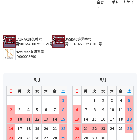
全音コーポレートサイ
ト
JASRAC許諾番号
JASRAC許諾番号
第9016745002Y38029号
第9016745003Y37019号
NexTone許諾番号
ID000005690
8月
9月
日
月
火
水
木
金
土
日
月
火
水
木
金
土
1
1
2
3
4
5
2
3
4
5
6
7
8
6
7
8
9
10
11
12
9
10
11
12
13
14
15
13
14
15
16
17
18
19
16
17
18
19
20
21
22
20
21
22
23
24
25
26
23
24
25
26
27
28
29
27
28
29
30