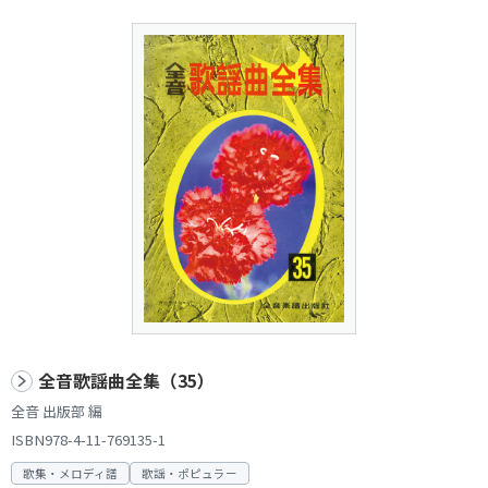
全音歌謡曲全集（35）
全音 出版部 編
ISBN978-4-11-769135-1
歌集・メロディ譜
歌謡・ポピュラー