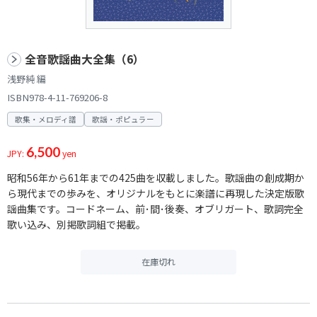
全音歌謡曲大全集（6）
浅野純 編
ISBN978-4-11-769206-8
歌集・メロディ譜
歌謡・ポピュラー
6,500
JPY:
yen
昭和56年から61年までの425曲を収載しました。歌謡曲の創成期か
ら現代までの歩みを、オリジナルをもとに楽譜に再現した決定版歌
謡曲集です。コードネーム、前･間･後奏、オブリガート、歌詞完全
歌い込み、別掲歌詞組で掲載。
在庫切れ