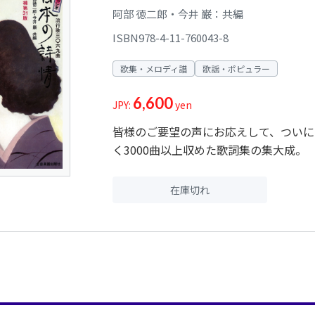
阿部 徳二郎・今井 巌：共編
ISBN978-4-11-760043-8
歌集・メロディ譜
歌謡・ポピュラー
6,600
JPY:
yen
皆様のご要望の声にお応えして、ついに
く3000曲以上収めた歌詞集の集大成。
在庫切れ