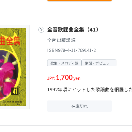
全音歌謡曲全集（41）
全音 出版部 編
ISBN978-4-11-769141-2
歌集・メロディ譜
歌謡・ポピュラー
1,700
JPY:
yen
1992年頃にヒットした歌謡曲を網羅し
在庫切れ