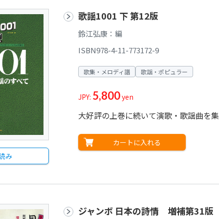
歌謡1001 下 第12版
鈴江弘康：編
ISBN978-4-11-773172-9
歌集・メロディ譜
歌謡・ポピュラー
5,800
JPY:
yen
大好評の上巻に続いて演歌・歌謡曲を集め
カートに入れる
読み
ジャンボ 日本の詩情 増補第31版