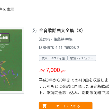
件を表示
全音歌謡曲大全集（8）
浅野純・後藤裕 共編
ISBN978-4-11-769208-2
歌集・メロディ譜
歌謡・ポピュラー
7,000
JPY:
yen
平成3年から8年までの410曲を収載
ナルをもとに楽譜に再現した決定版歌謡
ト、歌詞完全歌い込み、別掲歌詞組で掲
カートに入れる