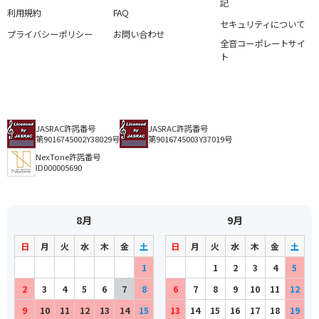
記
利用規約
FAQ
セキュリティについて
プライバシーポリシー
お問い合わせ
全音コーポレートサイ
ト
JASRAC許諾番号
JASRAC許諾番号
第9016745002Y38029号
第9016745003Y37019号
NexTone許諾番号
ID000005690
8月
9月
日
月
火
水
木
金
土
日
月
火
水
木
金
土
1
1
2
3
4
5
2
3
4
5
6
7
8
6
7
8
9
10
11
12
9
10
11
12
13
14
15
13
14
15
16
17
18
19