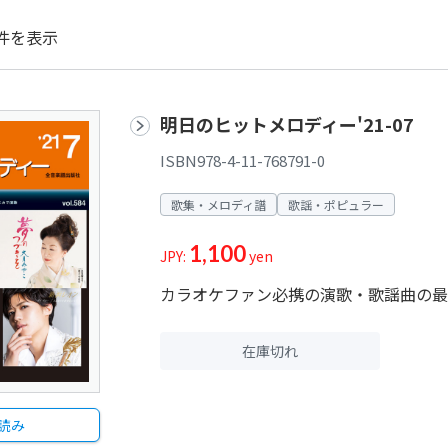
件を表示
明日のヒットメロディー'21-07
ISBN978-4-11-768791-0
歌集・メロディ譜
歌謡・ポピュラー
1,100
JPY:
yen
カラオケファン必携の演歌・歌謡曲の最
在庫切れ
読み