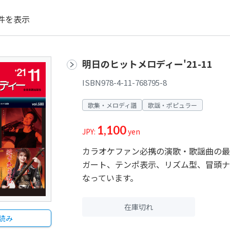
件を表示
明日のヒットメロディー'21-11
ISBN978-4-11-768795-8
歌集・メロディ譜
歌謡・ポピュラー
1,100
JPY:
yen
カラオケファン必携の演歌・歌謡曲の最
ガート、テンポ表示、リズム型、冒頭ナ
なっています。
在庫切れ
読み