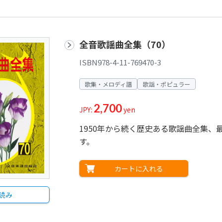
全音歌謡曲全集（70）
ISBN978-4-11-769470-3
歌集・メロディ譜
歌謡・ポピュラー
2,700
JPY:
yen
1950年から続く歴史ある歌謡曲全集、
す。
カートに入れる
読み