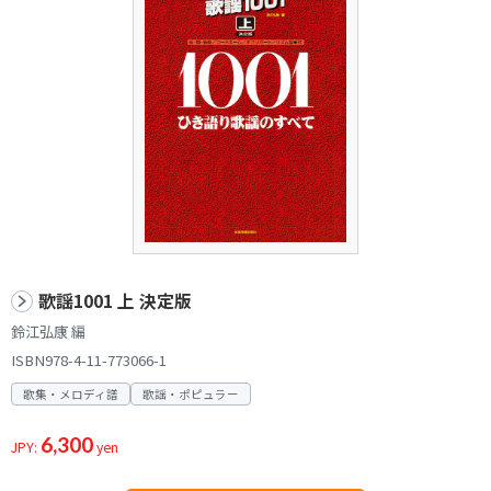
歌謡1001 上 決定版
鈴江弘康 編
ISBN978-4-11-773066-1
歌集・メロディ譜
歌謡・ポピュラー
6,300
JPY:
yen