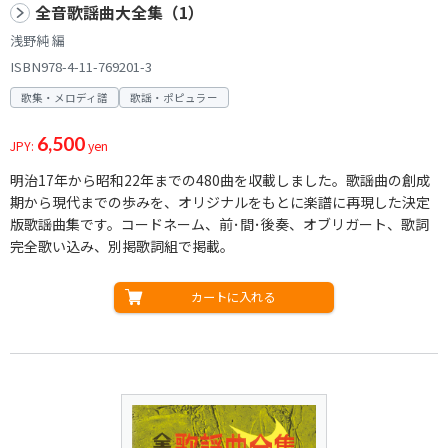
全音歌謡曲大全集（1）
浅野純 編
ISBN978-4-11-769201-3
歌集・メロディ譜
歌謡・ポピュラー
6,500
JPY:
yen
明治17年から昭和22年までの480曲を収載しました。歌謡曲の創成
期から現代までの歩みを、オリジナルをもとに楽譜に再現した決定
版歌謡曲集です。コードネーム、前･間･後奏、オブリガート、歌詞
完全歌い込み、別掲歌詞組で掲載。
カートに入れる