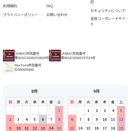
記
利用規約
FAQ
セキュリティについて
プライバシーポリシー
お問い合わせ
全音コーポレートサイ
ト
JASRAC許諾番号
JASRAC許諾番号
第9016745002Y38029号
第9016745003Y37019号
NexTone許諾番号
ID000005690
8月
9月
日
月
火
水
木
金
土
日
月
火
水
木
金
土
1
1
2
3
4
5
2
3
4
5
6
7
8
6
7
8
9
10
11
12
9
10
11
12
13
14
15
13
14
15
16
17
18
19