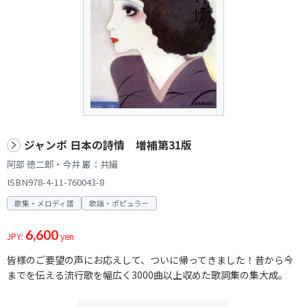
ジャンボ 日本の詩情 増補第31版
阿部 徳二郎・今井 巌：共編
ISBN978-4-11-760043-8
歌集・メロディ譜
歌謡・ポピュラー
6,600
JPY:
yen
皆様のご要望の声にお応えして、ついに帰ってきました！昔から今
までを伝える流行歌を幅広く3000曲以上収めた歌詞集の集大成。