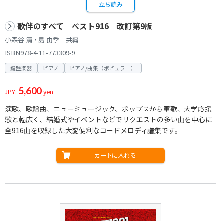
立ち読み
歌伴のすべて ベスト916 改訂第9版
小森谷 清・島 由季 共編
ISBN978-4-11-773309-9
鍵盤楽器
ピアノ
ピアノ/曲集（ポピュラー）
5,600
JPY:
yen
演歌、歌謡曲、ニューミュージック、ポップスから軍歌、大学応援
歌と幅広く、結婚式やイベントなどでリクエストの多い曲を中心に
全916曲を収録した大変便利なコードメロディ譜集です。
カートに入れる