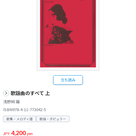
立ち読み
歌謡曲のすべて 上
浅野純 編
ISBN978-4-11-773042-5
歌集・メロディ譜
歌謡・ポピュラー
4,200
JPY:
yen