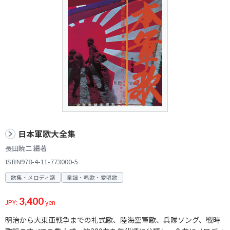
日本軍歌大全集
長田暁二 編著
ISBN978-4-11-773000-5
歌集・メロディ譜
童謡・唱歌・愛唱歌
3,400
JPY:
yen
明治から大東亜戦争までの礼式歌、陸海空軍歌、兵隊ソング、戦時