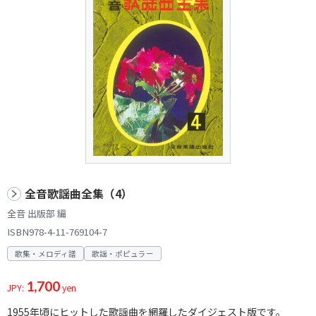
全音歌謡曲全集（4）
全音 出版部 編
ISBN978-4-11-769104-7
歌集・メロディ譜
歌謡・ポピュラー
1,700
JPY:
yen
1955年頃にヒットした歌謡曲を網羅したダイジェスト版です。