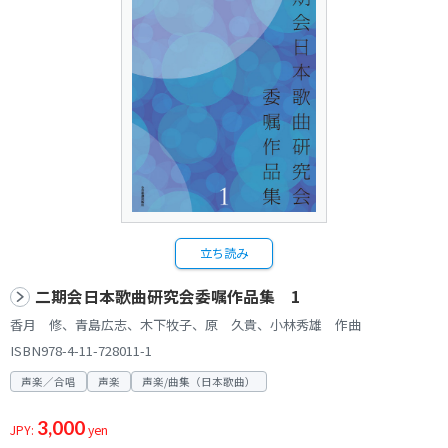
立ち読み
二期会日本歌曲研究会委嘱作品集 1
香月 修、青島広志、木下牧子、原 久貴、小林秀雄 作曲
ISBN978-4-11-728011-1
声楽／合唱
声楽
声楽/曲集（日本歌曲）
3,000
JPY:
yen