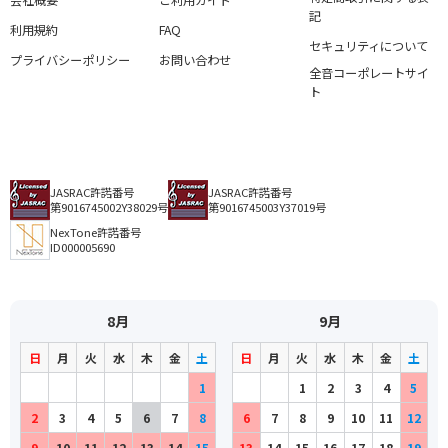
会社概要
ご利用ガイド
記
利用規約
FAQ
セキュリティについて
プライバシーポリシー
お問い合わせ
全音コーポレートサイ
ト
JASRAC許諾番号
JASRAC許諾番号
第9016745002Y38029号
第9016745003Y37019号
NexTone許諾番号
ID000005690
8月
9月
日
月
火
水
木
金
土
日
月
火
水
木
金
土
1
1
2
3
4
5
2
3
4
5
6
7
8
6
7
8
9
10
11
12
9
10
11
12
13
14
15
13
14
15
16
17
18
19