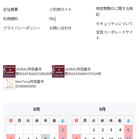
特定商取引に関する表
会社概要
ご利用ガイド
記
利用規約
FAQ
セキュリティについて
プライバシーポリシー
お問い合わせ
全音コーポレートサイ
ト
JASRAC許諾番号
JASRAC許諾番号
第9016745002Y38029号
第9016745003Y37019号
NexTone許諾番号
ID000005690
8月
9月
日
月
火
水
木
金
土
日
月
火
水
木
金
土
1
1
2
3
4
5
2
3
4
5
6
7
8
6
7
8
9
10
11
12