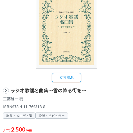
立ち読み
ラジオ歌謡名曲集～雪の降る街を～
工藤雄一 編
ISBN978-4-11-769318-8
歌集・メロディ譜
歌謡・ポピュラー
2,500
JPY:
yen